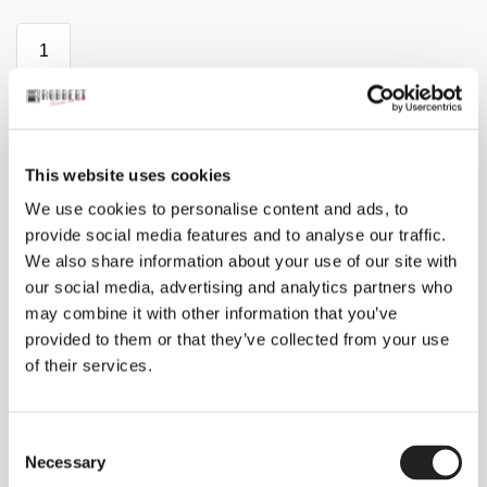
Toevoegen aan winkelwagen
Gratis verzending bij bestellingen boven de €60
(NL)
Binnen 1-2 werkdagen in huis (NL)
This website uses cookies
Aanvullende informatie
We use cookies to personalise content and ads, to
Beoordelingen
0
provide social media features and to analyse our traffic.
We also share information about your use of our site with
Aanvullende informatie
our social media, advertising and analytics partners who
may combine it with other information that you’ve
Taupe
Kleuren
:
No selection
provided to them or that they’ve collected from your use
of their services.
Aeden
Merk
:
No selection
Beoordelingen
C
Necessary
o