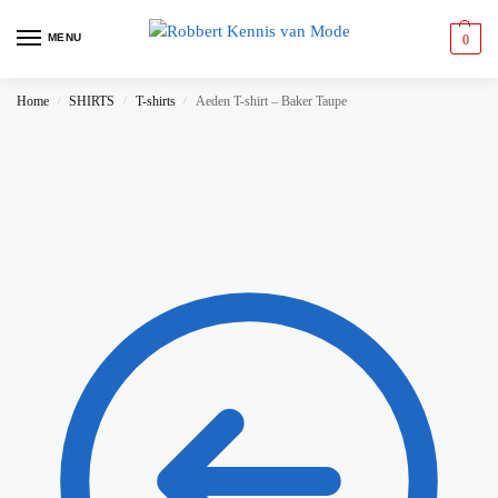
MENU
0
Home
SHIRTS
T-shirts
Aeden T-shirt – Baker Taupe
/
/
/
Save to Wishlist