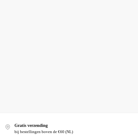
AEDEN
,
AEDEN
,
AEDEN
,
AEDEN T-
AEDEN T-
AEDEN T-
SHIRT
,
SHIRT
,
SHIRT
,
SHIRTS
,
T-
SHIRTS
,
T-
SHIRTS
,
T-
SHIRTS
SHIRTS
SHIRTS
Aeden T-
Aeden T-
Aeden T-
shirt –
shirt –
shirt –
Baker Tee
Baker Tee
Baker Tee
Dark Blue
Black
Dark
Shadow
€
79,95
€
79,95
€
79,95
Opties
Opties
selecteren
selecteren
Opties
selecteren
Gratis verzending
bij bestellingen boven de €60 (NL)